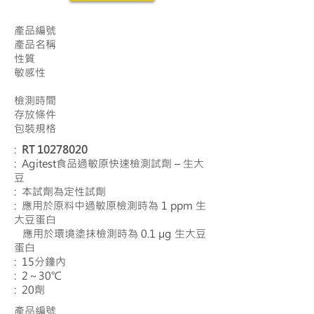
產品編號
產品名稱
性質
敏感性
檢測時間
存放條件
包裝規格
:
RT
10278020
: Agitest食品過敏原快速檢測試劑 – 生大
豆
: 本試劑為定性試劑
: 應用於原料中過敏原檢測時為 1 ppm 生
大豆蛋白
應用於環境塗抹檢測時為 0.1 µg 生大豆
蛋白
: 15分鐘內
: 2～30℃
: 20劑
產品編號