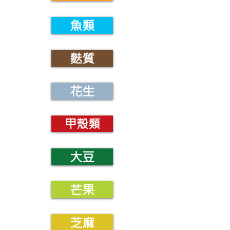
魚類
麩質
花生
甲殼類
大豆
芒果
芝麻