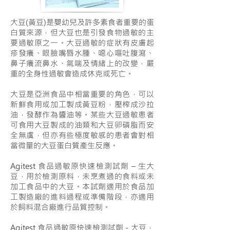
大豆(黃豆)是嬰幼兒及許多素食者重要的蛋
白質來源，但大豆也是引發食物過敏的主
要過敏原之一。大豆過敏的症狀有皮膚起
疹發癢、眼臉嘴唇水腫、噁心嘔吐腹瀉、
鼻子癢流鼻水、氣喘及情緒上的改變，嚴
重的全身性過敏會造成休克或死亡。
大豆是亞洲食品中相當重要的角色，可以
新鮮食用或加工製成黃豆粉，壓榨成沙拉
油，發酵作為醬油等。某些大豆過敏患者
可食用大豆製成的油類和大豆卵磷脂而安
全無虞，但亦有些極度敏感的患者會對相
當微量的大豆蛋白質產生反應。
Agitest 食品過敏原快速檢測試劑 – 生大
豆，用於檢測原料，未烹煮過的食料或未
加工食品中的大豆。本試劑適用於食品加
工製造廠的進料過程或準備階段，亦適用
於飼料混合廠進行品質控制。
Agitest 食品過敏原快速檢測試劑 - 大豆，