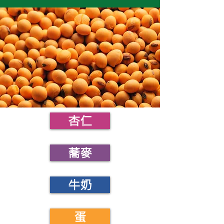
杏仁
蕎麥
牛奶
蛋