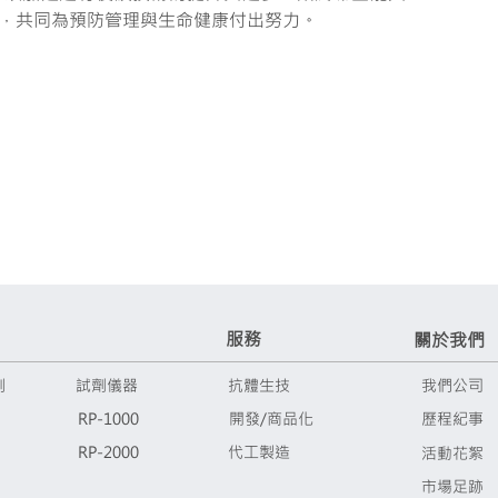
，共同為預防管理與生命健康付出努力。
​服務
關於我們
測
試劑儀器
抗體生技
我們公司
RP-1000
開發/商品化
歷程紀事
RP-2000
代工製造
活動花絮
市場足跡