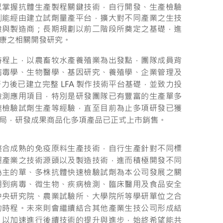
以掌握抗體生產製程關鍵技術，自行開發、生產檢驗
劃能經由建立試劑量產平台，擴大對不同產業之生技
發與製造商；長期規劃以前二階段所奠定之基礎，進
康之相關開發研究。
時程上，以農畜牧水產養殖業為出發點，團隊成員背
病毒學、生物醫學、基因研究、養殖學、企業管理及
力後已建立完整 LFA 製作技術平台基礎，並致力投
檢測應用項目，特別是研發團隊已有豐富的生產單多
速檢驗試劑生產等經驗，直至目前為止多項研發已獲
局，研發成果商品化多項產品已正式上市銷售。
整合成熟的免疫原料生產技術，自行生產針對不同標
握產業之技術源頭以及製造技術，進而積極開發不同
為主的單、多株抗體快速檢驗試劑為本公司發展之關
用到病毒、微生物、疾病檢測、臨床醫用及食品安全
中央研究院、農業試驗所、大學院所等學研單位之合
的時程。未來則會繼續結合其他產業生技公司形成結
，以加速進行後續技術的提升與進步，始終希望能共