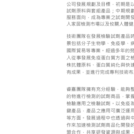
公司發展規劃及目標，初期是
試劑原料與套組產品；中期規
服務面向，成為專業之試劑開
入家居檢測市場以及攸關人體健
技術團隊在發展檢驗試劑產品
景包括分子生物學、免疫學、
國際貿易等專業。經過多年的努
入從事發展免疫蛋白質方面之
株抗體原料、蛋白質純化與快
有成果，並進行完成專利技術布
睿嘉團隊擁有充分經驗，能夠
的物進行檢測的試劑商品，掌
檢驗應用之檢驗試劑。以免疫
鍵產品，產品之應用可廣泛運
等方面。發展過程中也透過與
作來加速檢測試劑商品化開發
盟合作，共享研發資源與成果