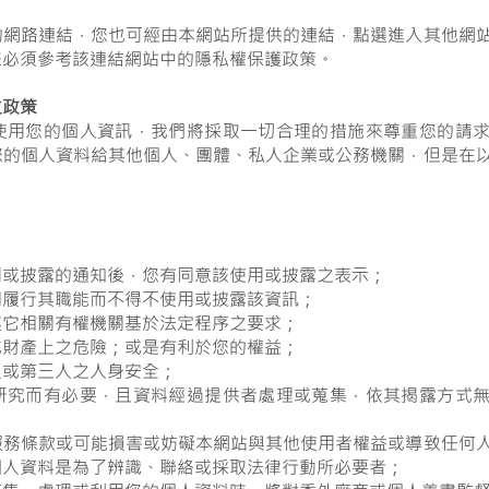
的網路連結，您也可經由本網站所提供的連結，點選進入其他網
您必須參考該連結網站中的隱私權保護政策。
之政策
使用您的個人資訊，我們將採取一切合理的措施來尊重您的請
您的個人資料給其他個人、團體、私人企業或公務機關，但是在
；
用或披露的通知後，您有同意該使用或披露之表示；
門履行其職能而不得不使用或披露該資訊；
其它相關有權機關基於法定程序之要求；
或財產上之危險；或是有利於您的權益；
員或第三人之人身安全；
研究而有必要，且資料經過提供者處理或蒐集，依其揭露方式
服務條款或可能損害或妨礙本網站與其他使用者權益或導致任何
個人資料是為了辨識、聯絡或採取法律行動所必要者；