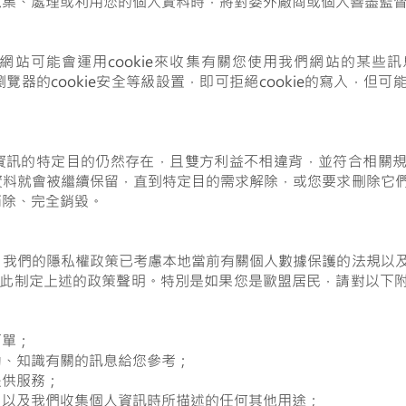
蒐集、處理或利用您的個人資料時，將對委外廠商或個人善盡監
網站可能會運用cookie來收集有關您使用我們網站的某些
整瀏覽器的cookie安全等級設置，即可拒絕cookie的寫入，但
資訊的特定目的仍然存在，且雙方利益不相違背，並符合相關
資料就會被繼續保留，直到特定目的需求解除，或您要求刪除它
消除、完全銷毀。
，我們的隱私權政策已考慮本地當前有關個人數據保護的法規以
因此制定上述的政策聲明。特別是如果您是歐盟居民，請對以下
訂單；
動、知識有關的訊息給您參考；
提供服務；
，以及我們收集個人資訊時所描述的任何其他用途；