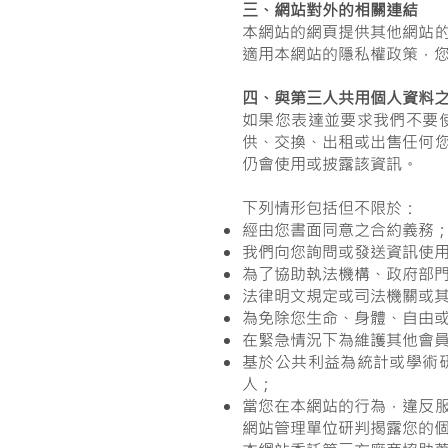
三、網站對外的相關連結
本網站的網頁提供其他網站
適用本網站的隱私權政策，
四、與第三人共用個人資料
如果您表達並要求我們不要
供、交換、出租或出售任何
仍會使用或披露該資訊。
下列情形包括但不限於：
經由您書面同意之合約義務
我們向您詢問或發送資訊使
為了協助執法機構、政府部
法律明文規定或司法機關或
為免除您生命、身體、自由
在緊急情況下為維護其他會
基於公共利益為統計或學術
人；
當您在本網站的行為，違反
網站管理單位研判揭露您的