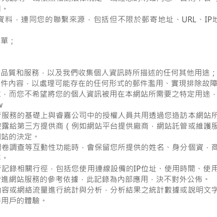
用。
資料，連同您的聯繫來源，包括但不限於郵寄地址、URL、
單；
；
品質和服務，以及我們收集個人資訊時所描述的任何其他用途
件內容，以處理可能存在的任何形式的郵件濫用、實現排除故障
而您不希望將您的個人資訊被用在本網站所需要之特定用途，
w
行服務的基礎上與睿嘉公司中的授權人員共用透過您造訪本網站
披露給第三方提供商（例如網站平台提供廠商，網站託管或維護
網站的決定。
問卷調查等互動性功能時，會保留您所提供的姓名、身分個資，
等。
記錄相關行徑，包括您使用連線設備的IP位址、使用時間、使
增進網站服務的參考依據，此記錄為內部應用，決不對外公佈。
內容或網絡流量進行統計與分析，分析結果之統計數據或說明文
善用戶的體驗。