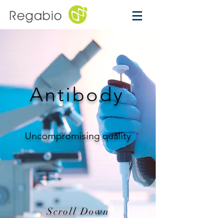
Regabio
Antibody
Uncompromising quality
Scroll Down