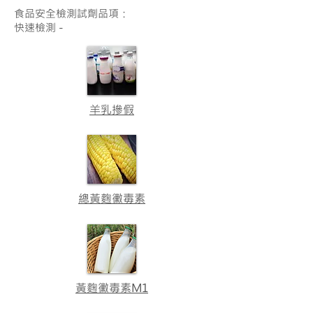
食品安全檢測試劑品項：
快速檢測 -
羊乳摻假
總黃麴黴毒素
黃麴黴毒素M1