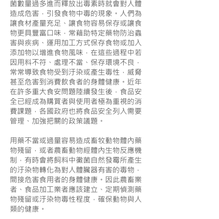
菌數量過多進而釋放出毒素時就會對人體
造成危害，引發食物中毒的現象。人們為
讓食材產量充足、讓食物容易保存或讓食
物更具豐富口味，常藉助特定藥物防治蟲
害與疾病、運用加工方式保存食物或加入
添加物以增進食物風味，在這些過程中若
因用料不符、處理不當、保存環境不良，
常常導致食物受到汙染或產生毒性，威脅
甚至危害到消費飲食者的身體健康。近年
在許多重大食安問題陸續發生後，食品安
全已經成為購買者與使用者極為重視的消
費課題，各國政府也將食品安全列入需要
管理、加強把關的政策議題。
用藥不當或過量容易造成畜牧動物體內藥
物殘留，或者農畜動物經體內生物反應機
制，有時會將飼料中黴菌自然發霉所產生
的汙染物轉化為對人體臟器有害的毒物，
間接危害食用者的身體健康。因此農畜業
者、食品加工業者應該建立、定期偵測藥
物殘留或汙染物毒性程度，確保動物與人
類的健康。