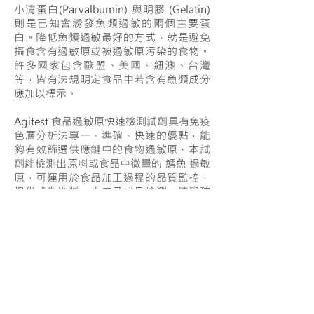
小清蛋白(Parvalbumin) 與明膠 (Gelatin)
則是已知會誘發魚類過敏的兩個主要蛋
白。降低魚類過敏最好的方式，就是避免
攝食含有過敏原或被過敏原污染的食物。
許多國家包含歐盟、美國、紐澳、台灣
等，皆有法規明定食品中若含有魚類成分
應加以標示。
Agitest 食品過敏原快速檢測試劑具有免疫
色層分析法專一、準確、快速的優點，能
夠有效篩選供應鏈中的食物過敏原。本試
劑能檢測出原料或食品中微量的 鱈魚 過敏
原，可運用於食品加工過程的品質監控，
提供成為進料、生產及成品檢測、清潔確
效作業的良好工具。