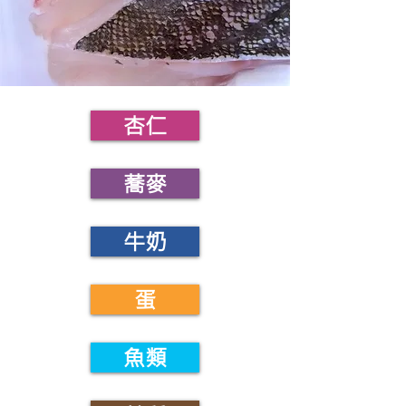
杏仁
蕎麥
牛奶
蛋
魚類