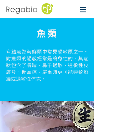
Regabio
魚類
有鰭魚為海鮮類中常見過敏原之一。
對魚類的過敏經常是終身性的，其症
狀包含了氣喘、鼻子過敏、過敏性皮
膚炎、偏頭痛，嚴重時更可能導致癲
癇或過敏性休克。