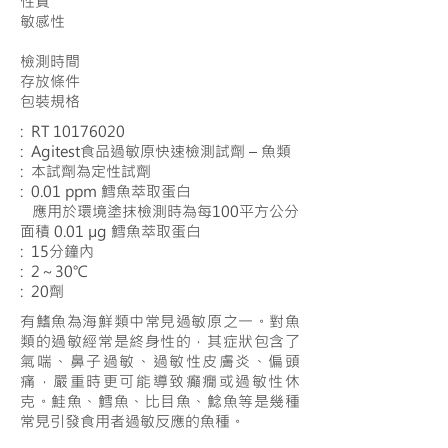
性質
敏感性
檢測時間
存放條件
包裝規格
: RT
10176020
: Agitest食品過敏原快速檢測試劑 – 魚類
: 本試劑為定性試劑
: 0.01 ppm 鱈魚萃取蛋白
應用於環境塗抹檢測時為每100平方公分
面積 0.01 µg 鱈魚萃取蛋白
: 15分鐘內
: 2～30℃
: 20劑
有鰭魚為海鮮類中常見過敏原之一。對魚
類的過敏經常是終身性的，其症狀包含了
氣喘、鼻子過敏、過敏性皮膚炎、偏頭
痛，嚴重時更可能導致癲癇或過敏性休
克。鮭魚、鱈魚、比目魚、鯰魚等是幾種
常見引發食用者過敏反應的魚種。