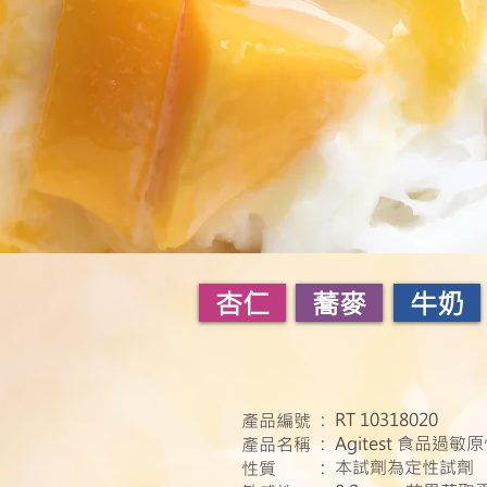
杏仁
蕎麥
牛奶
: RT 10318020
產品編號
: Agitest 食品過
產品名稱
: 本試劑為定性試劑
性質