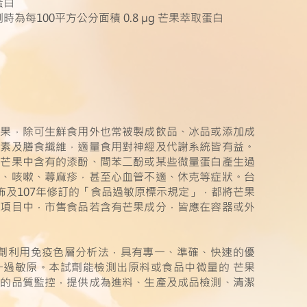
蛋白
每100平方公分面積 0.8 µg 芒果萃取蛋白
水果，除可生鮮食用外也常被製成飲品、冰品或添加成
養素及膳食纖維，適量食用對神經及代謝系統皆有益。
對芒果中含有的漆酚、間苯二酚或某些微量蛋白產生過
腫、咳嗽、蕁麻疹，甚至心血管不適、休克等症狀。台
佈及107年修訂的「食品過敏原標示規定」，都將芒果
原項目中，市售食品若含有芒果成分，皆應在容器或外
檢測試劑利用免疫色層分析法，具有專一、準確、快速的優
一過敏原。本試劑能檢測出原料或食品中微量的 芒果
程的品質監控，提供成為進料、生產及成品檢測、清潔