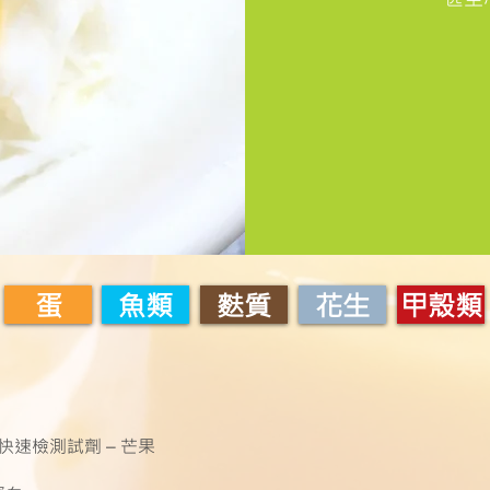
蛋
魚類
麩質
花生
甲殼類
敏原快速檢測試劑 – 芒果