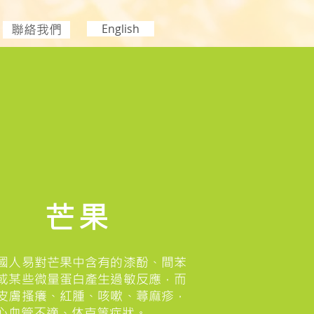
聯絡我們
English
芒果
國人易對芒果中含有的漆酚、間苯
或某些微量蛋白產生過敏反應，而
皮膚搔癢、紅腫、咳嗽、蕁麻疹，
心血管不適、休克等症狀。