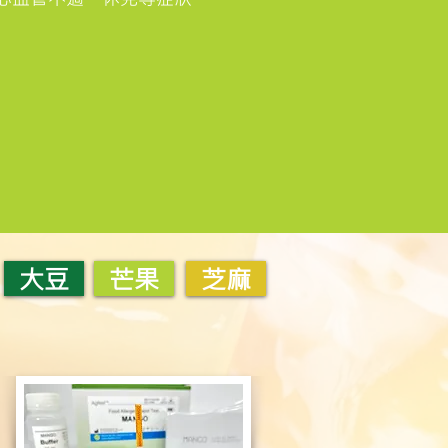
大豆
芒果
芝麻