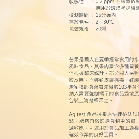
: 0.2 ppm 芒果萃取
敏感性
應用於環境塗抹檢測時為
: 15分鐘內
檢測時間
: 2～30℃
存放條件
: 20劑
包裝規格
芒果是國人在夏季經常食用的
風味食品，其果肉富含多種營
但根據臨床統計，部分國人易
敏反應，而導致皮膚搔癢、紅
灣衛福部食藥署先後於103年發
納入需要強制標示的食品過敏
包裝上清楚標示之。
Agitest 食品過敏原快速
點，能夠有效篩選食物中的單
過敏原，可運用於食品加工過
確效作業的良好工具。