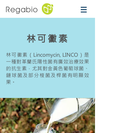
Regabio
林可黴素
林可黴素（Lincomycin, LINCO）是
一種對革蘭氏陽性菌有廣效治療效果
的抗生素，尤其對金黃色葡萄球菌、
鏈球菌及部分梭菌及桿菌有明顯效
果。