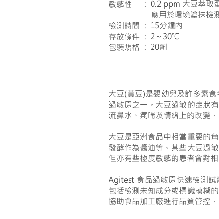
: 0.2 ppm 大豆萃取
敏感性
應用於環境塗抹檢測時
: 15分鐘內
檢測時間
: 2～30℃
存放條件
: 20劑
包裝規格
大豆(黃豆)是嬰幼兒及許多素
過敏原之一。大豆過敏的症狀有
流鼻水、氣喘及情緒上的改變，
大豆是亞洲食品中相當重要的角
發酵作為醬油等。某些大豆過敏
但亦有些極度敏感的患者會對相
Agitest 食品過敏原快速檢
包括檢測未知成分或標識模糊的
協助食品加工廠進行品質管控，