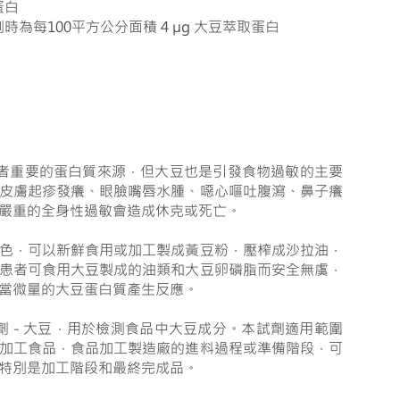
蛋白
為每100平方公分面積 4 µg 大豆萃取蛋白
食者重要的蛋白質來源，但大豆也是引發食物過敏的主要
皮膚起疹發癢、眼臉嘴唇水腫、噁心嘔吐腹瀉、鼻子癢
嚴重的全身性過敏會造成休克或死亡。
色，可以新鮮食用或加工製成黃豆粉，壓榨成沙拉油，
患者可食用大豆製成的油類和大豆卵磷脂而安全無虞，
當微量的大豆蛋白質產生反應。
測試劑 - 大豆，用於檢測食品中大豆成分。本試劑適用範圍
加工食品，
食品加工製造廠的進料過程或準備階段，
可
特別是加工階段和最終完成品。