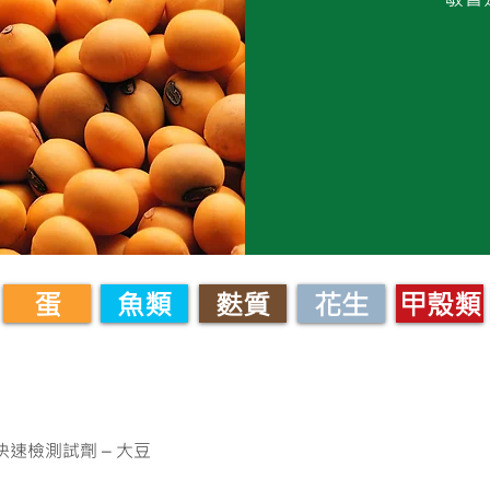
蛋
魚類
麩質
花生
甲殼類
原快速檢測試劑 – 大豆