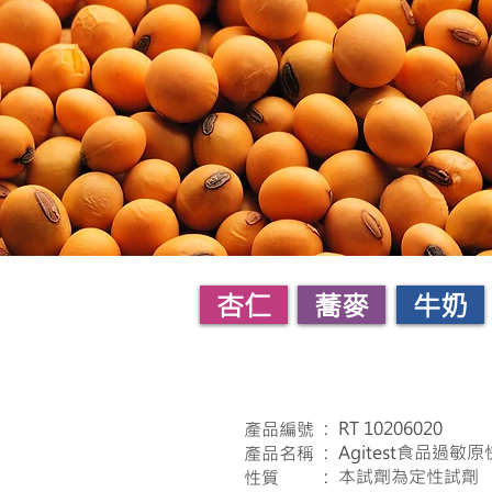
杏仁
蕎麥
牛奶
: RT 10206020
產品編號
: Agitest食品過敏
產品名稱
: 本試劑為定性試劑
性質