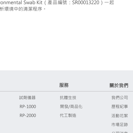
onmental Swab Kit（產品編號：SR00013220）一起
析環境中的清潔程序。
​服務
關於我們
測
試劑儀器
抗體生技
我們公司
RP-1000
開發/商品化
歷程紀事
RP-2000
代工製造
活動花絮
市場足跡