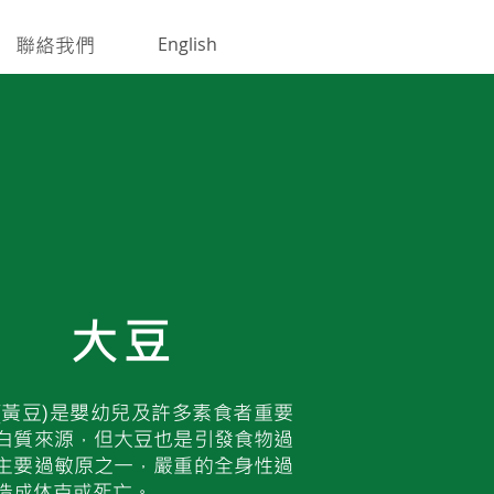
聯絡我們
English
大豆
(黃豆)是嬰幼兒及許多素食者重要
白質來源，但大豆也是引發食物過
主要過敏原之一，嚴重的全身性過
造成休克或死亡。