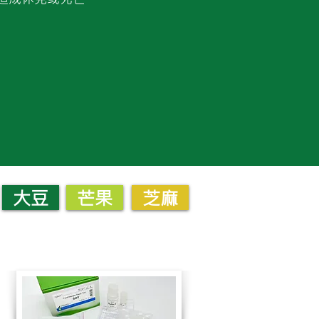
大豆
芒果
芝麻